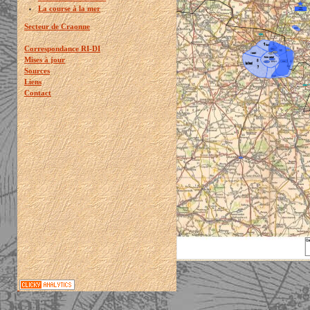
La course à la mer
Secteur de Craonne
Correspondance RI-DI
Mises à jour
Sources
Liens
Contact