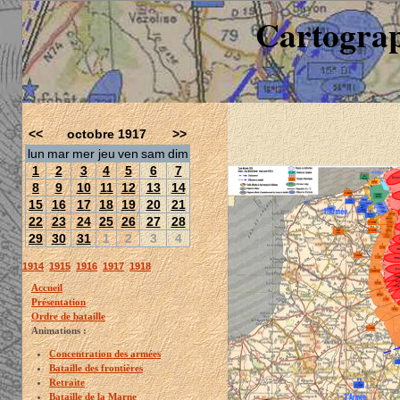
Cartograp
<<
octobre 1917
>>
lun
mar
mer
jeu
ven
sam
dim
1
2
3
4
5
6
7
8
9
10
11
12
13
14
15
16
17
18
19
20
21
22
23
24
25
26
27
28
29
30
31
1
2
3
4
1914
1915
1916
1917
1918
Accueil
Présentation
Ordre de bataille
Animations :
Concentration des armées
Bataille des frontières
Retraite
Bataille de la Marne