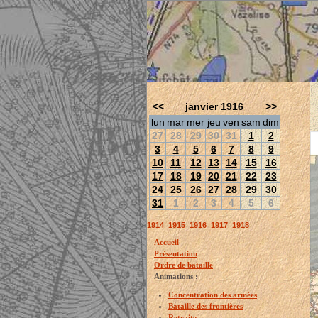
<<
janvier 1916
>>
lun
mar
mer
jeu
ven
sam
dim
27
28
29
30
31
1
2
3
4
5
6
7
8
9
10
11
12
13
14
15
16
17
18
19
20
21
22
23
24
25
26
27
28
29
30
31
1
2
3
4
5
6
1914
1915
1916
1917
1918
Accueil
Présentation
Ordre de bataille
Animations :
Concentration des armées
Bataille des frontières
Retraite