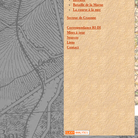
Bataille de la Marne
La course à la mer
Secteur de Craonne
Correspondance RI-DI
Mises à jour
Sources
Liens
Contact