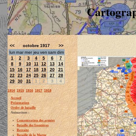
Cartograp
<<
octobre 1917
>>
lun
mar
mer
jeu
ven
sam
dim
1
2
3
4
5
6
7
8
9
10
11
12
13
14
15
16
17
18
19
20
21
22
23
24
25
26
27
28
29
30
31
1
2
3
4
1914
1915
1916
1917
1918
Accueil
Présentation
Ordre de bataille
Animations :
Concentration des armées
Bataille des frontières
Retraite
Bataille de la Marne