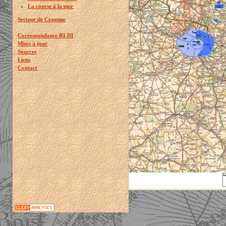
La course à la mer
Secteur de Craonne
Correspondance RI-DI
Mises à jour
Sources
Liens
Contact