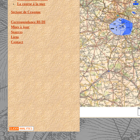
La course à la mer
Secteur de Craonne
Correspondance RI-DI
Mises à jour
Sources
Liens
Contact