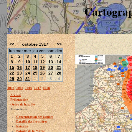
Cartograp
<<
octobre 1917
>>
lun
mar
mer
jeu
ven
sam
dim
1
2
3
4
5
6
7
8
9
10
11
12
13
14
15
16
17
18
19
20
21
22
23
24
25
26
27
28
29
30
31
1
2
3
4
1914
1915
1916
1917
1918
Accueil
Présentation
Ordre de bataille
Animations :
Concentration des armées
Bataille des frontières
Retraite
Bataille de la Marne