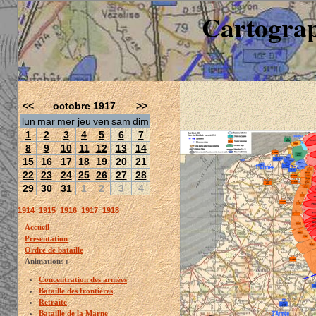
Cartograp
<<
octobre 1917
>>
lun
mar
mer
jeu
ven
sam
dim
1
2
3
4
5
6
7
8
9
10
11
12
13
14
15
16
17
18
19
20
21
22
23
24
25
26
27
28
29
30
31
1
2
3
4
1914
1915
1916
1917
1918
Accueil
Présentation
Ordre de bataille
Animations :
Concentration des armées
Bataille des frontières
Retraite
Bataille de la Marne