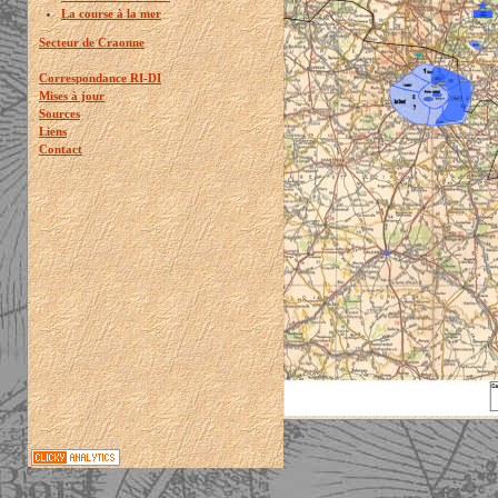
La course à la mer
Secteur de Craonne
Correspondance RI-DI
Mises à jour
Sources
Liens
Contact