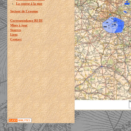
La course à la mer
Secteur de Craonne
Correspondance RI-DI
Mises à jour
Sources
Liens
Contact