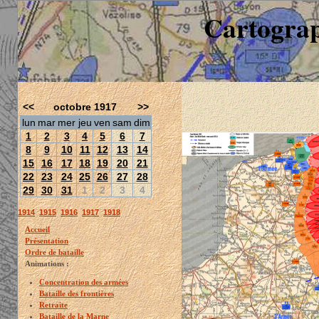
Cartograp
<<
octobre 1917
>>
lun
mar
mer
jeu
ven
sam
dim
1
2
3
4
5
6
7
8
9
10
11
12
13
14
15
16
17
18
19
20
21
22
23
24
25
26
27
28
29
30
31
1
2
3
4
1914
1915
1916
1917
1918
Accueil
Présentation
Ordre de bataille
Animations :
Concentration des armées
Bataille des frontières
Retraite
Bataille de la Marne