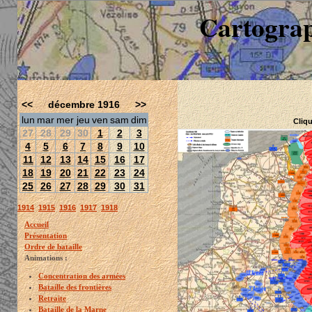
Cartograp
<<
décembre 1916
>>
lun
mar
mer
jeu
ven
sam
dim
Cliqu
27
28
29
30
1
2
3
4
5
6
7
8
9
10
11
12
13
14
15
16
17
18
19
20
21
22
23
24
25
26
27
28
29
30
31
1914
1915
1916
1917
1918
Accueil
Présentation
Ordre de bataille
Animations :
Concentration des armées
Bataille des frontières
Retraite
Bataille de la Marne