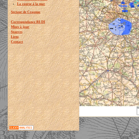
La course à la mer
Secteur de Craonne
Correspondance RI-DI
Mises à jour
Sources
Liens
Contact