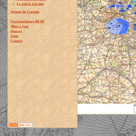
La course à la mer
Secteur de Craonne
Correspondance RI-DI
Mises à jour
Sources
Liens
Contact