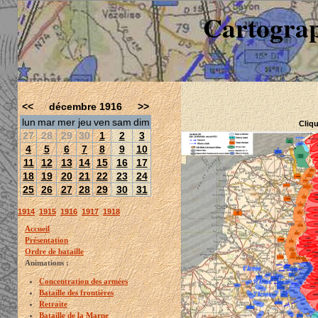
Cartograp
<<
décembre 1916
>>
lun
mar
mer
jeu
ven
sam
dim
Cliqu
27
28
29
30
1
2
3
4
5
6
7
8
9
10
11
12
13
14
15
16
17
18
19
20
21
22
23
24
25
26
27
28
29
30
31
1914
1915
1916
1917
1918
Accueil
Présentation
Ordre de bataille
Animations :
Concentration des armées
Bataille des frontières
Retraite
Bataille de la Marne