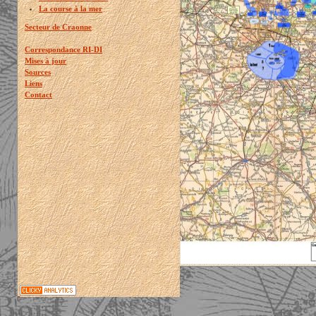
La course à la mer
Secteur de Craonne
Correspondance RI-DI
Mises à jour
Sources
Liens
Contact