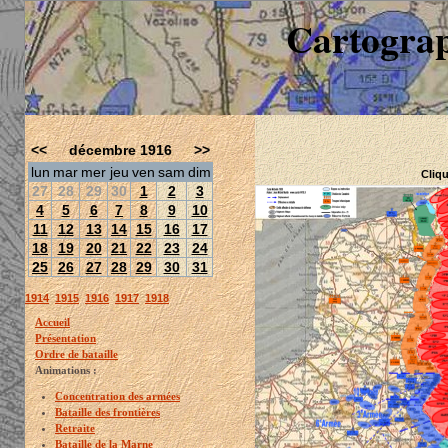
Cartograp
<<
décembre 1916
>>
lun
mar
mer
jeu
ven
sam
dim
Cliqu
27
28
29
30
1
2
3
4
5
6
7
8
9
10
11
12
13
14
15
16
17
18
19
20
21
22
23
24
25
26
27
28
29
30
31
1914
1915
1916
1917
1918
Accueil
Présentation
Ordre de bataille
Animations :
Concentration des armées
Bataille des frontières
Retraite
Bataille de la Marne