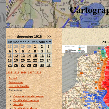
Cartograp
<<
décembre 1916
>>
lun
mar
mer
jeu
ven
sam
dim
Cliqu
27
28
29
30
1
2
3
4
5
6
7
8
9
10
11
12
13
14
15
16
17
18
19
20
21
22
23
24
25
26
27
28
29
30
31
1914
1915
1916
1917
1918
Accueil
Présentation
Ordre de bataille
Animations :
Concentration des armées
Bataille des frontières
Retraite
Bataille de la Marne