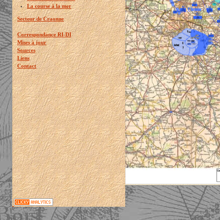
La course à la mer
Secteur de Craonne
Correspondance RI-DI
Mises à jour
Sources
Liens
Contact