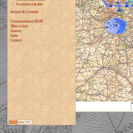
La course à la mer
Secteur de Craonne
Correspondance RI-DI
Mises à jour
Sources
Liens
Contact