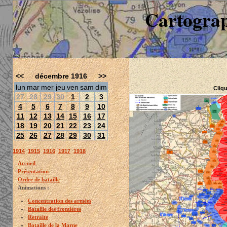
Cartograp
<<
décembre 1916
>>
lun
mar
mer
jeu
ven
sam
dim
Cliqu
27
28
29
30
1
2
3
4
5
6
7
8
9
10
11
12
13
14
15
16
17
18
19
20
21
22
23
24
25
26
27
28
29
30
31
1914
1915
1916
1917
1918
Accueil
Présentation
Ordre de bataille
Animations :
Concentration des armées
Bataille des frontières
Retraite
Bataille de la Marne