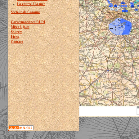
La course à la mer
Secteur de Craonne
Correspondance RI-DI
Mises à jour
Sources
Liens
Contact