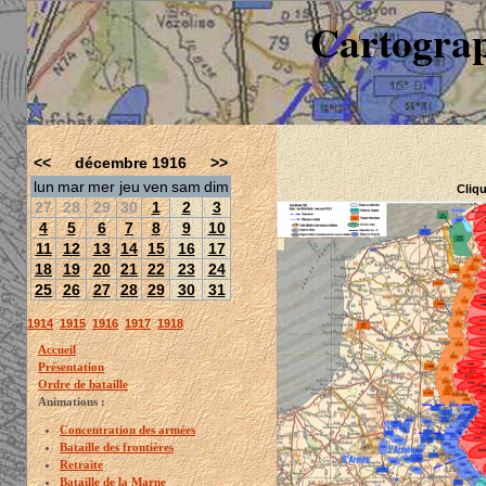
Cartograp
<<
décembre 1916
>>
lun
mar
mer
jeu
ven
sam
dim
Cliqu
27
28
29
30
1
2
3
4
5
6
7
8
9
10
11
12
13
14
15
16
17
18
19
20
21
22
23
24
25
26
27
28
29
30
31
1914
1915
1916
1917
1918
Accueil
Présentation
Ordre de bataille
Animations :
Concentration des armées
Bataille des frontières
Retraite
Bataille de la Marne