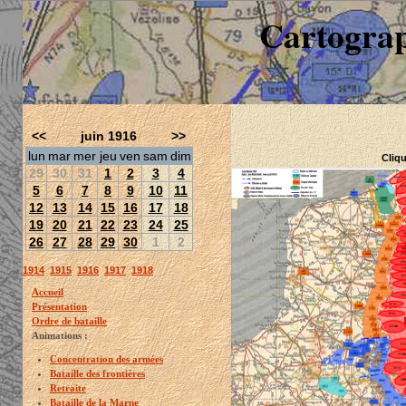
Cartograp
<<
juin 1916
>>
lun
mar
mer
jeu
ven
sam
dim
Cliqu
29
30
31
1
2
3
4
5
6
7
8
9
10
11
12
13
14
15
16
17
18
19
20
21
22
23
24
25
26
27
28
29
30
1
2
1914
1915
1916
1917
1918
Accueil
Présentation
Ordre de bataille
Animations :
Concentration des armées
Bataille des frontières
Retraite
Bataille de la Marne