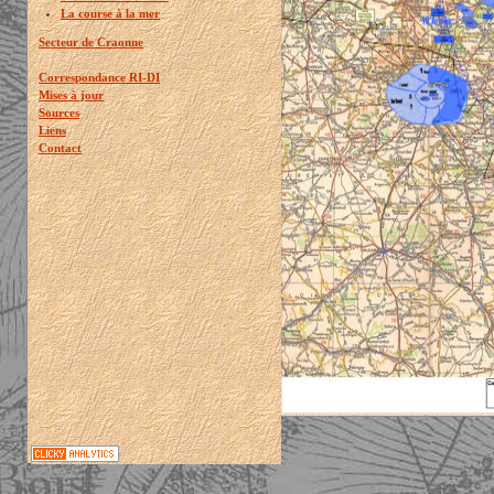
La course à la mer
Secteur de Craonne
Correspondance RI-DI
Mises à jour
Sources
Liens
Contact