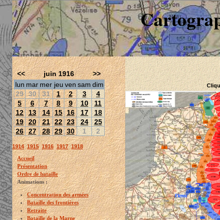
Cartograp
<<
juin 1916
>>
lun
mar
mer
jeu
ven
sam
dim
Cliqu
29
30
31
1
2
3
4
5
6
7
8
9
10
11
12
13
14
15
16
17
18
19
20
21
22
23
24
25
26
27
28
29
30
1
2
1914
1915
1916
1917
1918
Accueil
Présentation
Ordre de bataille
Animations :
Concentration des armées
Bataille des frontières
Retraite
Bataille de la Marne