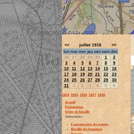
<<
juillet 1916
>>
lun
mar
mer
jeu
ven
sam
dim
26
27
28
29
30
1
2
3
4
5
6
7
8
9
10
11
12
13
14
15
16
17
18
19
20
21
22
23
24
25
26
27
28
29
30
31
1
2
3
4
5
6
1914
1915
1916
1917
1918
Accueil
Présentation
Ordre de bataille
Animations :
Concentration des armées
Bataille des frontières
Retraite