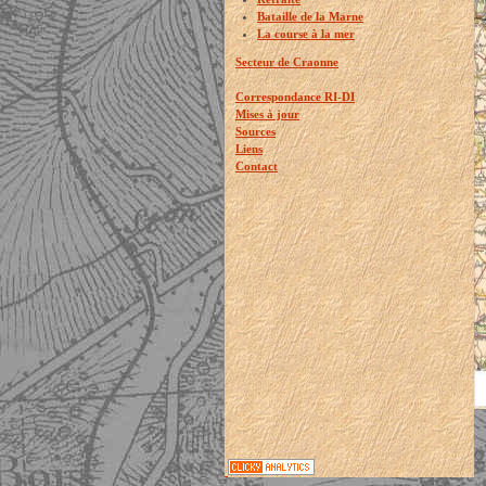
Bataille de la Marne
La course à la mer
Secteur de Craonne
Correspondance RI-DI
Mises à jour
Sources
Liens
Contact