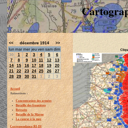
Cartograp
<<
décembre 1914
>>
lun
mar
mer
jeu
ven
sam
dim
Cliqu
30
1
2
3
4
5
6
7
8
9
10
11
12
13
14
15
16
17
18
19
20
21
22
23
24
25
26
27
28
29
30
31
1
2
3
Accueil
Animations :
Concentration des armées
Bataille des frontières
Retraite
Bataille de la Marne
La course à la mer
Correspondance RI-DI