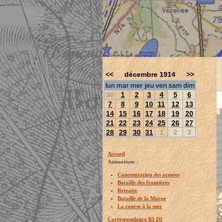
<<
décembre 1914
>>
lun
mar
mer
jeu
ven
sam
dim
30
1
2
3
4
5
6
7
8
9
10
11
12
13
14
15
16
17
18
19
20
21
22
23
24
25
26
27
28
29
30
31
1
2
3
Accueil
Animations :
Concentration des armées
Bataille des frontières
Retraite
Bataille de la Marne
La course à la mer
Correspondance RI-DI