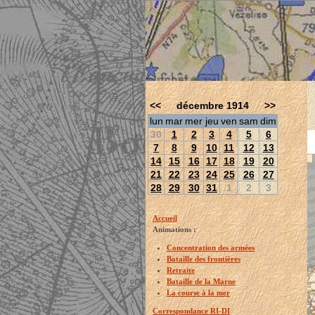
<<
décembre 1914
>>
lun
mar
mer
jeu
ven
sam
dim
30
1
2
3
4
5
6
7
8
9
10
11
12
13
14
15
16
17
18
19
20
21
22
23
24
25
26
27
28
29
30
31
1
2
3
Accueil
Animations :
Concentration des armées
Bataille des frontières
Retraite
Bataille de la Marne
La course à la mer
Correspondance RI-DI