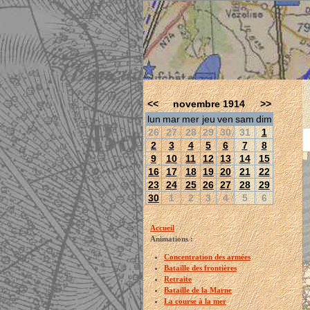
<<
novembre 1914
>>
lun
mar
mer
jeu
ven
sam
dim
26
27
28
29
30
31
1
2
3
4
5
6
7
8
9
10
11
12
13
14
15
16
17
18
19
20
21
22
23
24
25
26
27
28
29
30
1
2
3
4
5
6
Accueil
Animations :
Concentration des armées
Bataille des frontières
Retraite
Bataille de la Marne
La course à la mer