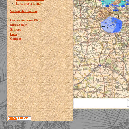
La course à la mer
Secteur de Craonne
Correspondance RI-DI
Mises à jour
Sources
Liens
Contact