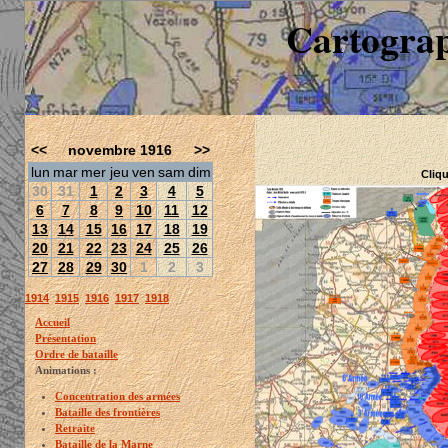
Cartograp
<<
novembre 1916
>>
lun
mar
mer
jeu
ven
sam
dim
Cliqu
30
31
1
2
3
4
5
6
7
8
9
10
11
12
13
14
15
16
17
18
19
20
21
22
23
24
25
26
27
28
29
30
1
2
3
1914
1915
1916
1917
1918
Accueil
Présentation
Ordre de bataille
Animations :
Concentration des armées
Bataille des frontières
Retraite
Bataille de la Marne