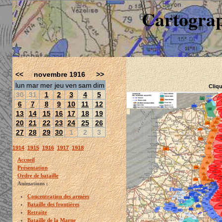
Cartograp
<<
novembre 1916
>>
lun
mar
mer
jeu
ven
sam
dim
Cliqu
30
31
1
2
3
4
5
6
7
8
9
10
11
12
13
14
15
16
17
18
19
20
21
22
23
24
25
26
27
28
29
30
1
2
3
1914
1915
1916
1917
1918
Accueil
Présentation
Ordre de bataille
Animations :
Concentration des armées
Bataille des frontières
Retraite
Bataille de la Marne