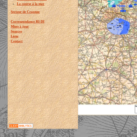
La course à la mer
Secteur de Craonne
Correspondance RI-DI
Mises à jour
Sources
Liens
Contact