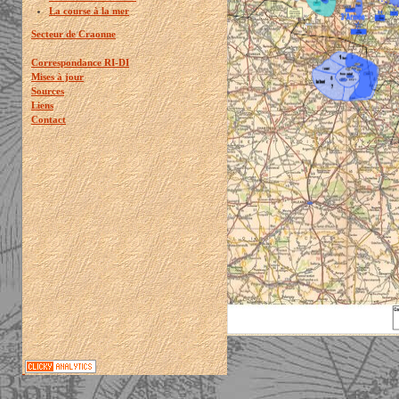
La course à la mer
Secteur de Craonne
Correspondance RI-DI
Mises à jour
Sources
Liens
Contact