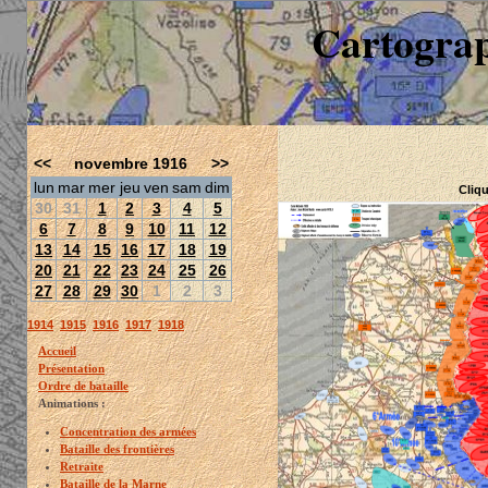
Cartograp
<<
novembre 1916
>>
lun
mar
mer
jeu
ven
sam
dim
Cliqu
30
31
1
2
3
4
5
6
7
8
9
10
11
12
13
14
15
16
17
18
19
20
21
22
23
24
25
26
27
28
29
30
1
2
3
1914
1915
1916
1917
1918
Accueil
Présentation
Ordre de bataille
Animations :
Concentration des armées
Bataille des frontières
Retraite
Bataille de la Marne