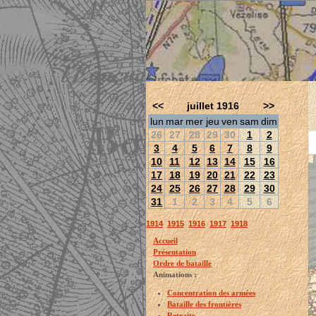
<<
juillet 1916
>>
lun
mar
mer
jeu
ven
sam
dim
26
27
28
29
30
1
2
3
4
5
6
7
8
9
10
11
12
13
14
15
16
17
18
19
20
21
22
23
24
25
26
27
28
29
30
31
1
2
3
4
5
6
1914
1915
1916
1917
1918
Accueil
Présentation
Ordre de bataille
Animations :
Concentration des armées
Bataille des frontières
Retraite