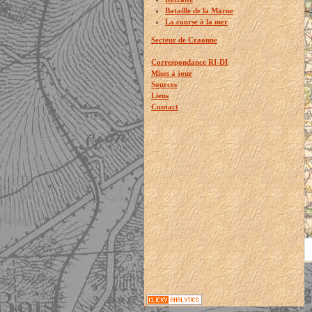
Bataille de la Marne
La course à la mer
Secteur de Craonne
Correspondance RI-DI
Mises à jour
Sources
Liens
Contact