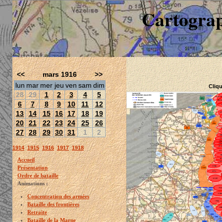
Cartograp
<<
mars 1916
>>
lun
mar
mer
jeu
ven
sam
dim
Cliqu
28
29
1
2
3
4
5
6
7
8
9
10
11
12
13
14
15
16
17
18
19
20
21
22
23
24
25
26
27
28
29
30
31
1
2
1914
1915
1916
1917
1918
Accueil
Présentation
Ordre de bataille
Animations :
Concentration des armées
Bataille des frontières
Retraite
Bataille de la Marne