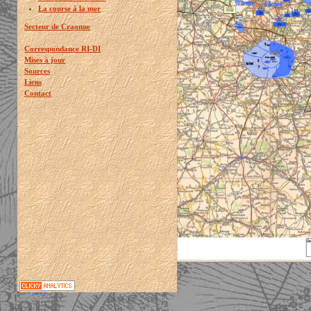
La course à la mer
Secteur de Craonne
Correspondance RI-DI
Mises à jour
Sources
Liens
Contact