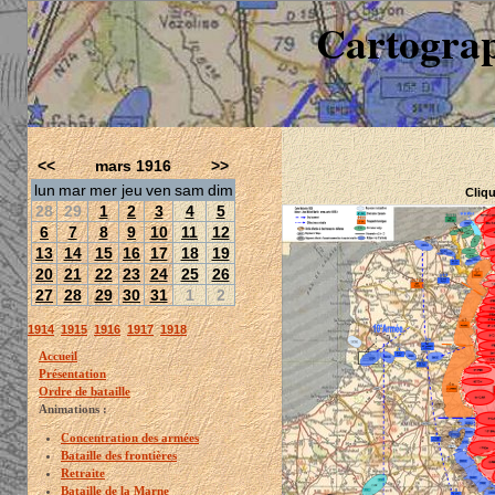
Cartograp
<<
mars 1916
>>
lun
mar
mer
jeu
ven
sam
dim
Cliqu
28
29
1
2
3
4
5
6
7
8
9
10
11
12
13
14
15
16
17
18
19
20
21
22
23
24
25
26
27
28
29
30
31
1
2
1914
1915
1916
1917
1918
Accueil
Présentation
Ordre de bataille
Animations :
Concentration des armées
Bataille des frontières
Retraite
Bataille de la Marne