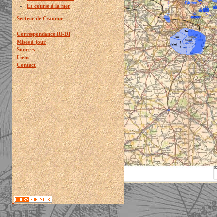
La course à la mer
Secteur de Craonne
Correspondance RI-DI
Mises à jour
Sources
Liens
Contact