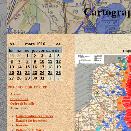
Cartograp
<<
mars 1916
>>
lun
mar
mer
jeu
ven
sam
dim
Cliqu
28
29
1
2
3
4
5
6
7
8
9
10
11
12
13
14
15
16
17
18
19
20
21
22
23
24
25
26
27
28
29
30
31
1
2
1914
1915
1916
1917
1918
Accueil
Présentation
Ordre de bataille
Animations :
Concentration des armées
Bataille des frontières
Retraite
Bataille de la Marne