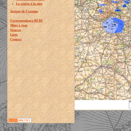
La course à la mer
Secteur de Craonne
Correspondance RI-DI
Mises à jour
Sources
Liens
Contact