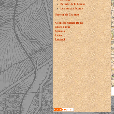
Bataille de la Marne
La course à la mer
Secteur de Craonne
Correspondance RI-DI
Mises à jour
Sources
Liens
Contact