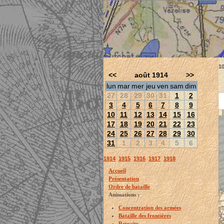
1
<<
août 1914
>>
lun
mar
mer
jeu
ven
sam
dim
27
28
29
30
31
1
2
3
4
5
6
7
8
9
10
11
12
13
14
15
16
17
18
19
20
21
22
23
24
25
26
27
28
29
30
31
1
2
3
4
5
6
1914
1915
1916
1917
1918
Accueil
Présentation
Ordre de bataille
Animations :
Concentration des armées
Bataille des frontières
Retraite