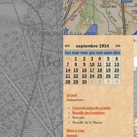
6 
<<
septembre 1914
>>
lun
mar
mer
jeu
ven
sam
dim
31
1
2
3
4
5
6
7
8
9
10
11
12
13
14
15
16
17
18
19
20
21
22
23
24
25
26
27
28
29
30
1
2
3
4
Accueil
Animations :
Concentration des armées
Bataille des frontières
Retraite
Bataille de la Marne
Mises à jour
Sources