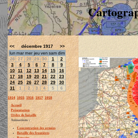
Cartograp
<<
décembre 1917
>>
lun
mar
mer
jeu
ven
sam
dim
26
27
28
29
30
1
2
3
4
5
6
7
8
9
10
11
12
13
14
15
16
17
18
19
20
21
22
23
24
25
26
27
28
29
30
31
1
2
3
4
5
6
1914
1915
1916
1917
1918
Accueil
Présentation
Ordre de bataille
Animations :
Concentration des armées
Bataille des frontières
Retraite