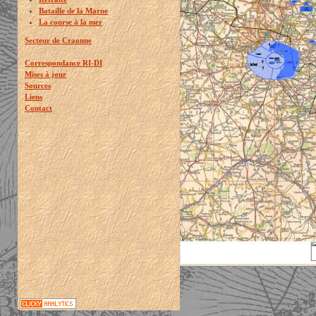
Bataille de la Marne
La course à la mer
Secteur de Craonne
Correspondance RI-DI
Mises à jour
Sources
Liens
Contact