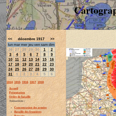
Cartograp
<<
décembre 1917
>>
lun
mar
mer
jeu
ven
sam
dim
26
27
28
29
30
1
2
3
4
5
6
7
8
9
10
11
12
13
14
15
16
17
18
19
20
21
22
23
24
25
26
27
28
29
30
31
1
2
3
4
5
6
1914
1915
1916
1917
1918
Accueil
Présentation
Ordre de bataille
Animations :
Concentration des armées
Bataille des frontières
Retraite