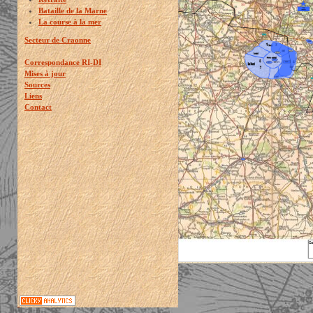
Bataille de la Marne
La course à la mer
Secteur de Craonne
Correspondance RI-DI
Mises à jour
Sources
Liens
Contact