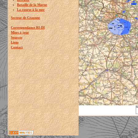
Bataille de la Marne
La course à la mer
Secteur de Craonne
Correspondance RI-DI
Mises à jour
Sources
Liens
Contact