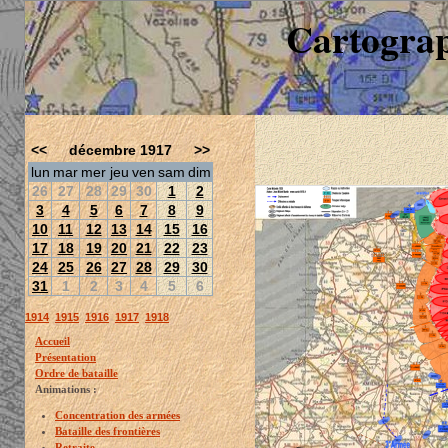
Cartograp
<<
décembre 1917
>>
lun
mar
mer
jeu
ven
sam
dim
26
27
28
29
30
1
2
3
4
5
6
7
8
9
10
11
12
13
14
15
16
17
18
19
20
21
22
23
24
25
26
27
28
29
30
31
1
2
3
4
5
6
1914
1915
1916
1917
1918
Accueil
Présentation
Ordre de bataille
Animations :
Concentration des armées
Bataille des frontières
Retraite