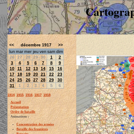
Cartograp
<<
décembre 1917
>>
lun
mar
mer
jeu
ven
sam
dim
26
27
28
29
30
1
2
3
4
5
6
7
8
9
10
11
12
13
14
15
16
17
18
19
20
21
22
23
24
25
26
27
28
29
30
31
1
2
3
4
5
6
1914
1915
1916
1917
1918
Accueil
Présentation
Ordre de bataille
Animations :
Concentration des armées
Bataille des frontières
Retraite