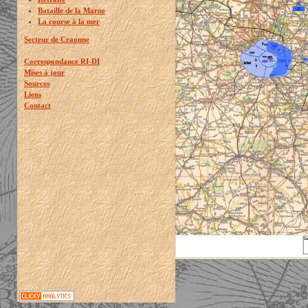
Bataille de la Marne
La course à la mer
Secteur de Craonne
Correspondance RI-DI
Mises à jour
Sources
Liens
Contact