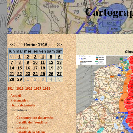
Cartograp
<<
février 1916
>>
lun
mar
mer
jeu
ven
sam
dim
Cliqu
31
1
2
3
4
5
6
7
8
9
10
11
12
13
14
15
16
17
18
19
20
21
22
23
24
25
26
27
28
29
1
2
3
4
5
1914
1915
1916
1917
1918
Accueil
Présentation
Ordre de bataille
Animations :
Concentration des armées
Bataille des frontières
Retraite
Bataille de la Marne