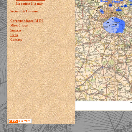
La course à la mer
Secteur de Craonne
Correspondance RI-DI
Mises à jour
Sources
Liens
Contact