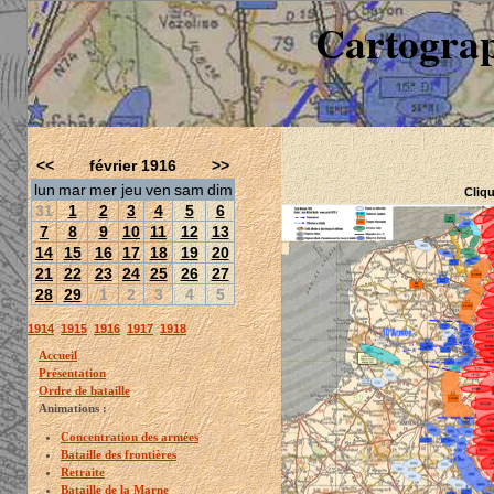
Cartograp
<<
février 1916
>>
lun
mar
mer
jeu
ven
sam
dim
Cliqu
31
1
2
3
4
5
6
7
8
9
10
11
12
13
14
15
16
17
18
19
20
21
22
23
24
25
26
27
28
29
1
2
3
4
5
1914
1915
1916
1917
1918
Accueil
Présentation
Ordre de bataille
Animations :
Concentration des armées
Bataille des frontières
Retraite
Bataille de la Marne