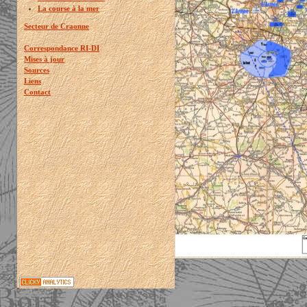
La course à la mer
Secteur de Craonne
Correspondance RI-DI
Mises à jour
Sources
Liens
Contact