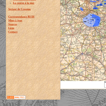
La course à la mer
Secteur de Craonne
Correspondance RI-DI
Mises à jour
Sources
Liens
Contact