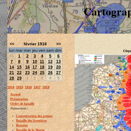
Cartograp
<<
février 1916
>>
lun
mar
mer
jeu
ven
sam
dim
Cliqu
31
1
2
3
4
5
6
7
8
9
10
11
12
13
14
15
16
17
18
19
20
21
22
23
24
25
26
27
28
29
1
2
3
4
5
1914
1915
1916
1917
1918
Accueil
Présentation
Ordre de bataille
Animations :
Concentration des armées
Bataille des frontières
Retraite
Bataille de la Marne