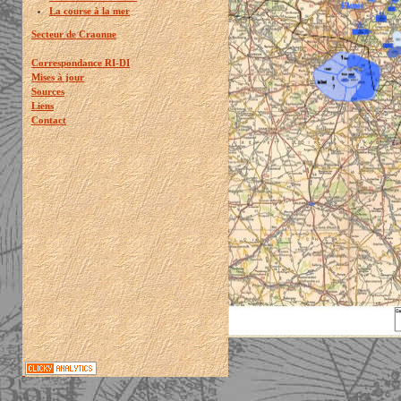
La course à la mer
Secteur de Craonne
Correspondance RI-DI
Mises à jour
Sources
Liens
Contact