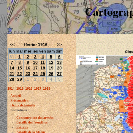
Cartograp
<<
février 1916
>>
lun
mar
mer
jeu
ven
sam
dim
Cliqu
31
1
2
3
4
5
6
7
8
9
10
11
12
13
14
15
16
17
18
19
20
21
22
23
24
25
26
27
28
29
1
2
3
4
5
1914
1915
1916
1917
1918
Accueil
Présentation
Ordre de bataille
Animations :
Concentration des armées
Bataille des frontières
Retraite
Bataille de la Marne