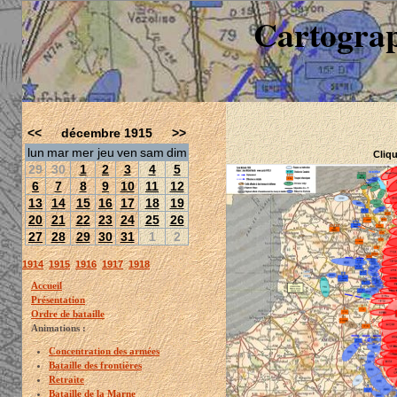
Cartograp
<<
décembre 1915
>>
lun
mar
mer
jeu
ven
sam
dim
Cliqu
29
30
1
2
3
4
5
6
7
8
9
10
11
12
13
14
15
16
17
18
19
20
21
22
23
24
25
26
27
28
29
30
31
1
2
1914
1915
1916
1917
1918
Accueil
Présentation
Ordre de bataille
Animations :
Concentration des armées
Bataille des frontières
Retraite
Bataille de la Marne