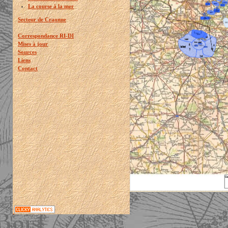
La course à la mer
Secteur de Craonne
Correspondance RI-DI
Mises à jour
Sources
Liens
Contact