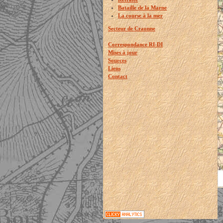
Bataille de la Marne
La course à la mer
Secteur de Craonne
Correspondance RI-DI
Mises à jour
Sources
Liens
Contact