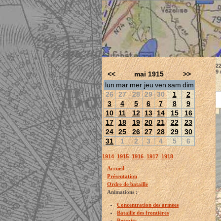
22
9 
<<
mai 1915
>>
lun
mar
mer
jeu
ven
sam
dim
26
27
28
29
30
1
2
3
4
5
6
7
8
9
10
11
12
13
14
15
16
17
18
19
20
21
22
23
24
25
26
27
28
29
30
31
1
2
3
4
5
6
1914
1915
1916
1917
1918
Accueil
Présentation
Ordre de bataille
Animations :
Concentration des armées
Bataille des frontières
Retraite