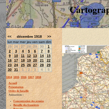
Cartograp
<<
décembre 1918
>>
lun
mar
mer
jeu
ven
sam
dim
25
26
27
28
29
30
1
2
3
4
5
6
7
8
9
10
11
12
13
14
15
16
17
18
19
20
21
22
23
24
25
26
27
28
29
30
31
1
2
3
4
5
1914
1915
1916
1917
1918
Accueil
Présentation
Ordre de bataille
Animations :
Concentration des armées
Bataille des frontières
Retraite