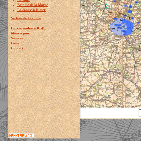
Bataille de la Marne
La course à la mer
Secteur de Craonne
Correspondance RI-DI
Mises à jour
Sources
Liens
Contact