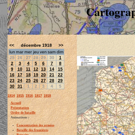
Cartograp
<<
décembre 1918
>>
lun
mar
mer
jeu
ven
sam
dim
25
26
27
28
29
30
1
2
3
4
5
6
7
8
9
10
11
12
13
14
15
16
17
18
19
20
21
22
23
24
25
26
27
28
29
30
31
1
2
3
4
5
1914
1915
1916
1917
1918
Accueil
Présentation
Ordre de bataille
Animations :
Concentration des armées
Bataille des frontières
Retraite