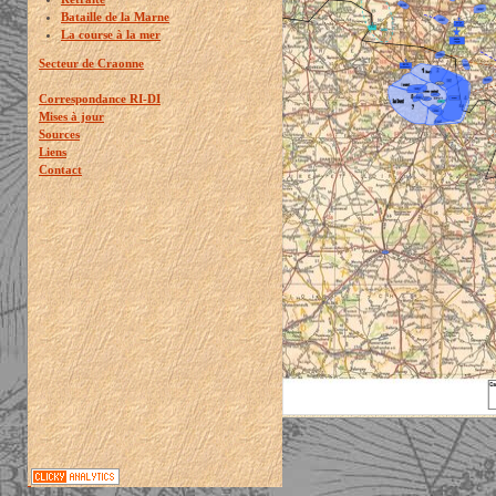
Bataille de la Marne
La course à la mer
Secteur de Craonne
Correspondance RI-DI
Mises à jour
Sources
Liens
Contact