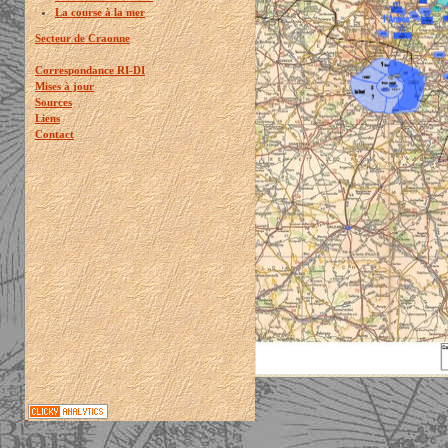
La course à la mer
Secteur de Craonne
Correspondance RI-DI
Mises à jour
Sources
Liens
Contact