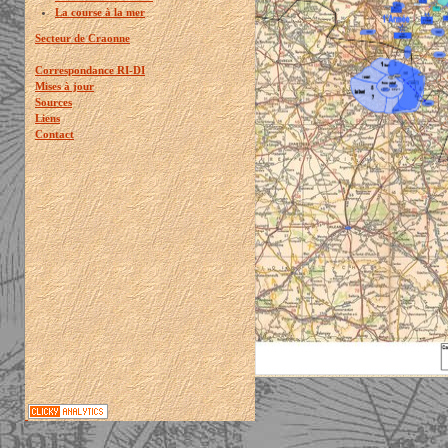
La course à la mer
Secteur de Craonne
Correspondance RI-DI
Mises à jour
Sources
Liens
Contact