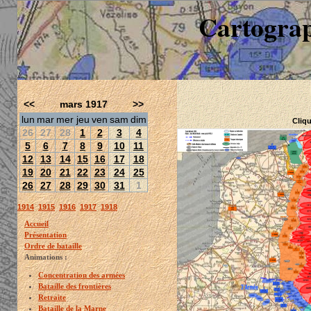
Cartograp
<<
mars 1917
>>
lun
mar
mer
jeu
ven
sam
dim
Cliqu
26
27
28
1
2
3
4
5
6
7
8
9
10
11
12
13
14
15
16
17
18
19
20
21
22
23
24
25
26
27
28
29
30
31
1
1914
1915
1916
1917
1918
Accueil
Présentation
Ordre de bataille
Animations :
Concentration des armées
Bataille des frontières
Retraite
Bataille de la Marne