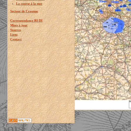
La course à la mer
Secteur de Craonne
Correspondance RI-DI
Mises à jour
Sources
Liens
Contact