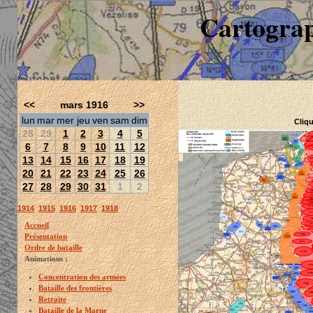
Cartograp
<<
mars 1916
>>
lun
mar
mer
jeu
ven
sam
dim
Cliqu
28
29
1
2
3
4
5
6
7
8
9
10
11
12
13
14
15
16
17
18
19
20
21
22
23
24
25
26
27
28
29
30
31
1
2
1914
1915
1916
1917
1918
Accueil
Présentation
Ordre de bataille
Animations :
Concentration des armées
Bataille des frontières
Retraite
Bataille de la Marne