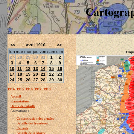
Cartograp
<<
avril 1916
>>
lun
mar
mer
jeu
ven
sam
dim
Cliqu
27
28
29
30
31
1
2
3
4
5
6
7
8
9
10
11
12
13
14
15
16
17
18
19
20
21
22
23
24
25
26
27
28
29
30
1914
1915
1916
1917
1918
Accueil
Présentation
Ordre de bataille
Animations :
Concentration des armées
Bataille des frontières
Retraite
Bataille de la Marne