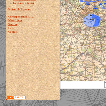
La course à la mer
Secteur de Craonne
Correspondance RI-DI
Mises à jour
Sources
Liens
Contact