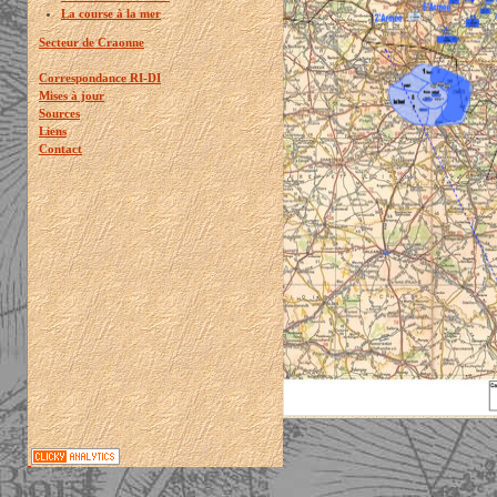
La course à la mer
Secteur de Craonne
Correspondance RI-DI
Mises à jour
Sources
Liens
Contact