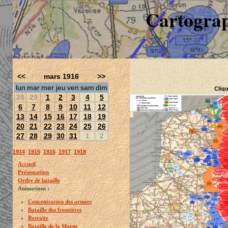
Cartograp
<<
mars 1916
>>
lun
mar
mer
jeu
ven
sam
dim
Cliqu
28
29
1
2
3
4
5
6
7
8
9
10
11
12
13
14
15
16
17
18
19
20
21
22
23
24
25
26
27
28
29
30
31
1
2
1914
1915
1916
1917
1918
Accueil
Présentation
Ordre de bataille
Animations :
Concentration des armées
Bataille des frontières
Retraite
Bataille de la Marne