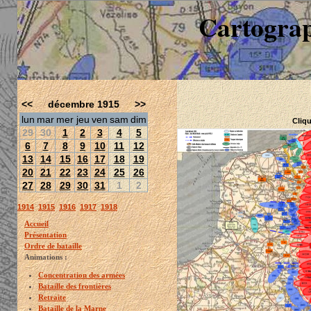
Cartograp
<<
décembre 1915
>>
lun
mar
mer
jeu
ven
sam
dim
Cliqu
29
30
1
2
3
4
5
6
7
8
9
10
11
12
13
14
15
16
17
18
19
20
21
22
23
24
25
26
27
28
29
30
31
1
2
1914
1915
1916
1917
1918
Accueil
Présentation
Ordre de bataille
Animations :
Concentration des armées
Bataille des frontières
Retraite
Bataille de la Marne