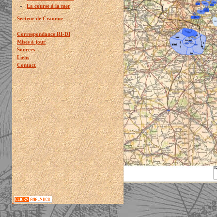
La course à la mer
Secteur de Craonne
Correspondance RI-DI
Mises à jour
Sources
Liens
Contact