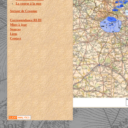
La course à la mer
Secteur de Craonne
Correspondance RI-DI
Mises à jour
Sources
Liens
Contact