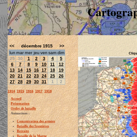
Cartograp
<<
décembre 1915
>>
lun
mar
mer
jeu
ven
sam
dim
Cliqu
29
30
1
2
3
4
5
6
7
8
9
10
11
12
13
14
15
16
17
18
19
20
21
22
23
24
25
26
27
28
29
30
31
1
2
1914
1915
1916
1917
1918
Accueil
Présentation
Ordre de bataille
Animations :
Concentration des armées
Bataille des frontières
Retraite
Bataille de la Marne