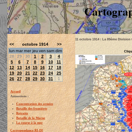
Cartograp
11 octobre 1914 : La 89ème Division 
<<
octobre 1914
>>
lun
mar
mer
jeu
ven
sam
dim
Cliqu
28
29
30
1
2
3
4
5
6
7
8
9
10
11
12
13
14
15
16
17
18
19
20
21
22
23
24
25
26
27
28
29
30
31
1
Accueil
Animations :
Concentration des armées
Bataille des frontières
Retraite
Bataille de la Marne
La course à la mer
Correspondance RI-DI