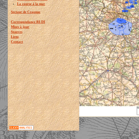
La course à la mer
Secteur de Craonne
Correspondance RI-DI
Mises à jour
Sources
Liens
Contact