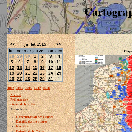
Cartograp
<<
juillet 1915
>>
lun
mar
mer
jeu
ven
sam
dim
Cliqu
28
29
30
1
2
3
4
5
6
7
8
9
10
11
12
13
14
15
16
17
18
19
20
21
22
23
24
25
26
27
28
29
30
31
1
1914
1915
1916
1917
1918
Accueil
Présentation
Ordre de bataille
Animations :
Concentration des armées
Bataille des frontières
Retraite
Bataille de la Marne