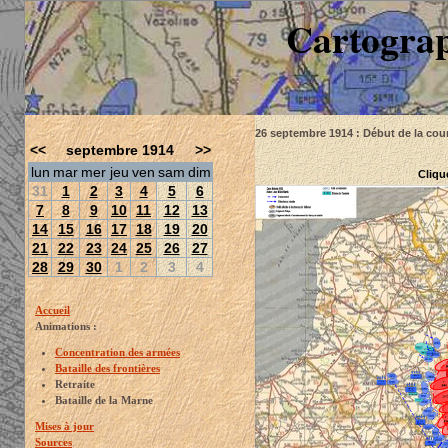
Cartograp
26 septembre 1914 : Début de la cour
<<
septembre 1914
>>
lun
mar
mer
jeu
ven
sam
dim
Cliqu
31
1
2
3
4
5
6
7
8
9
10
11
12
13
14
15
16
17
18
19
20
21
22
23
24
25
26
27
28
29
30
1
2
3
4
Accueil
Animations :
Concentration des armées
Bataille des frontières
Retraite
Bataille de la Marne
Mises à jour
Sources